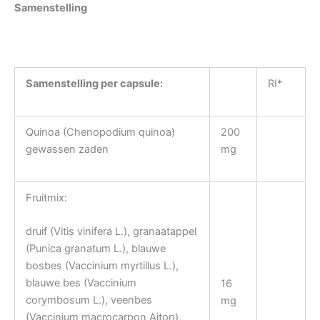
Samenstelling
Samenstelling per capsule:
RI*
Quinoa (Chenopodium quinoa)
200
gewassen zaden
mg
Fruitmix:
druif (Vitis vinifera L.), granaatappel
(Punica granatum L.), blauwe
bosbes (Vaccinium myrtillus L.),
blauwe bes (Vaccinium
16
corymbosum L.), veenbes
mg
(Vaccinium macrocarpon Aiton),