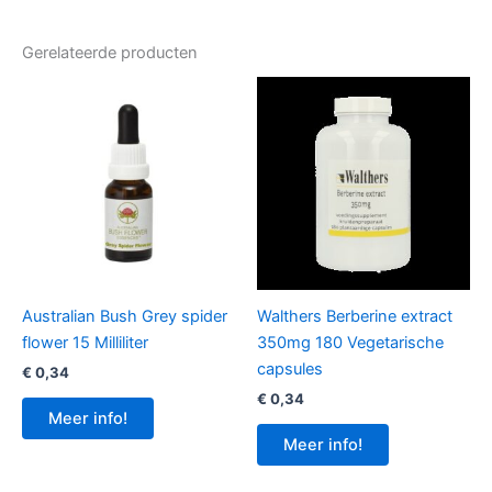
Gerelateerde producten
Australian Bush Grey spider
Walthers Berberine extract
flower 15 Milliliter
350mg 180 Vegetarische
capsules
€
0,34
€
0,34
Meer info!
Meer info!