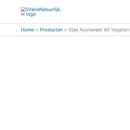
Ga
naar
de
inhoud
Home
Producten
Ojas Ayursweet 60 Vegetari