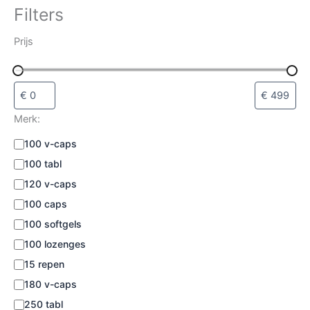
o
Filters
r
i
Prijs
e
s
e
l
e
c
Merk:
t
e
I
100 v-caps
r
n
100 tabl
e
h
n
o
120 v-caps
u
100 caps
d
100 softgels
:
100 lozenges
15 repen
180 v-caps
250 tabl