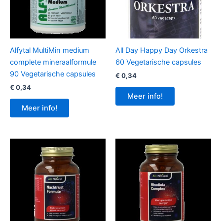
Alfytal MultiMin medium
All Day Happy Day Orkestra
complete mineraalformule
60 Vegetarische capsules
90 Vegetarische capsules
€
0,34
€
0,34
Meer info!
Meer info!