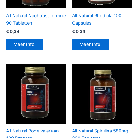
All Natural Nachtrust formule
All Natural Rhodiola 100
90 Tabletten
Capsules
€
0,34
€
0,34
Meer info!
Meer info!
All Natural Rode valeriaan
All Natural Spirulina 580mg