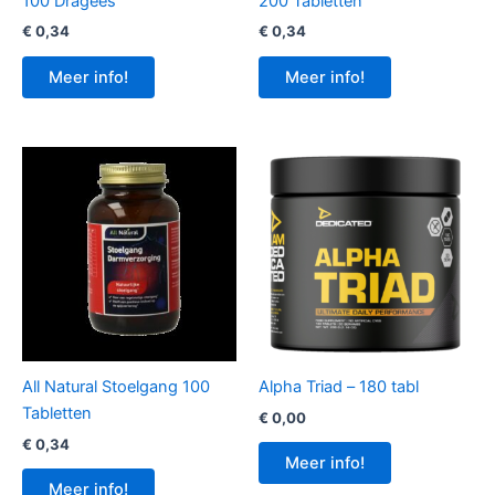
100 Dragees
200 Tabletten
€
0,34
€
0,34
Meer info!
Meer info!
All Natural Stoelgang 100
Alpha Triad – 180 tabl
Tabletten
€
0,00
€
0,34
Meer info!
Meer info!