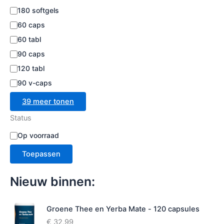
180 softgels
60 caps
60 tabl
90 caps
120 tabl
90 v-caps
39 meer tonen
Status
B
Op voorraad
e
Toepassen
s
c
h
Nieuw binnen:
i
k
b
Groene Thee en Yerba Mate - 120 capsules
a
€
32,99