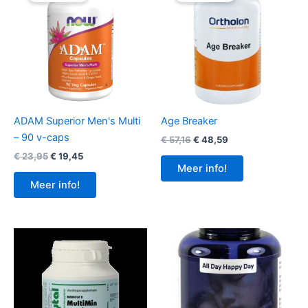
ADAM Superior Men's Multi
Age Breaker
– 90 v-caps
Oorspronkelijke
Huidige
€
57,16
€
48,59
prijs
prijs
Oorspronkelijke
Huidige
€
23,95
€
19,45
was:
is:
prijs
prijs
Meer info!
€ 57,16.
€ 48,59.
was:
is:
Meer info!
€ 23,95.
€ 19,45.