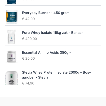
a
r
h
Everyday Burner - 450 gram
e
€
42,99
i
d
Pure Whey Isolate 15kg zak - Banaan
€
499,00
Essential Amino Acids 350g -
€
20,00
Stevia Whey Protein Isolate 2000g - Bos-
aardbei - Stevia
€
74,90