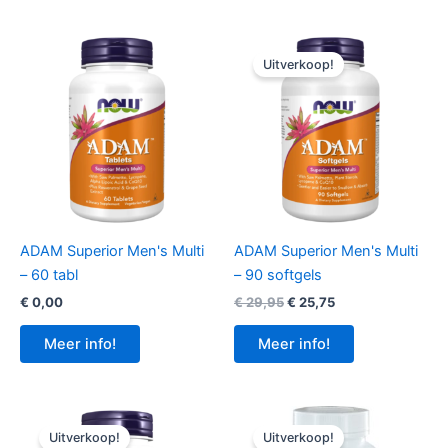
Uitverkoop!
ADAM Superior Men's Multi
ADAM Superior Men's Multi
– 60 tabl
– 90 softgels
Oorspronkelijke
Huidige
€
0,00
€
29,95
€
25,75
prijs
prijs
was:
is:
Meer info!
Meer info!
€ 29,95.
€ 25,75.
Uitverkoop!
Uitverkoop!