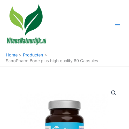
Ga
naar
de
inhoud
Home
Producten
SanoPharm Bone plus high quality 60 Capsules