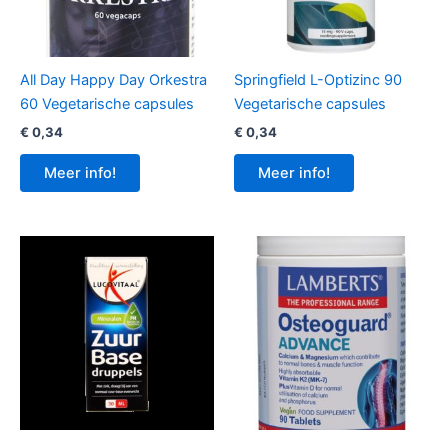
All Day Happy Day Orkestra
Springfield L-Optizinc 90
60 Vegetarische capsules
Vegetarische capsules
€
0,34
€
0,34
Meer info!
Meer info!