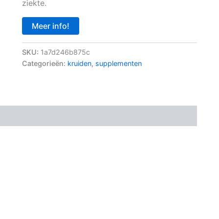
ziekte.
Meer info!
SKU:
1a7d246b875c
Categorieën:
kruiden
,
supplementen