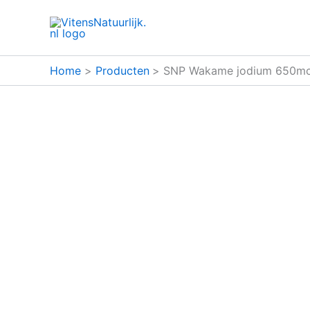
Ga
naar
de
inhoud
Home
Producten
SNP Wakame jodium 650mcg