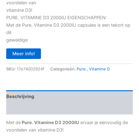
voordelen van
was:
is:
vitamine D3!
€ 8,90.
€ 6,90.
PURE. VITAMINE D3 2000IU EIGENSCHAPPEN:
Met de Pure. Vitamine D3 2000IU capsules is een tekort op
dit
geweldige
Meer info!
SKU:
17e74002924f
Categorieën:
Pure.
,
Vitamine D
Beschrijving
Aanvullende informatie
Met de
Pure. Vitamine D3 2000IU
ervaar je eenvoudig de
voordelen van vitamine D3!