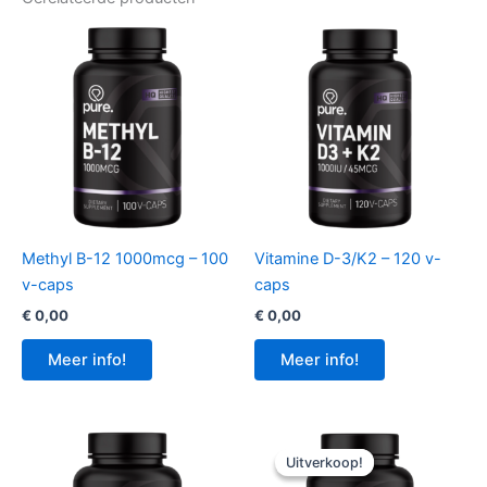
Methyl B-12 1000mcg – 100
Vitamine D-3/K2 – 120 v-
v-caps
caps
€
0,00
€
0,00
Meer info!
Meer info!
Uitverkoop!
Uitverkoop!