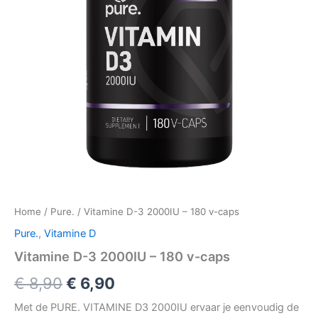
Home
/
Pure.
/ Vitamine D-3 2000IU – 180 v-caps
Pure.
,
Vitamine D
Vitamine D-3 2000IU – 180 v-caps
Oorspronkelijke
Huidige
€
8,90
€
6,90
prijs
prijs
Met de PURE. VITAMINE D3 2000IU ervaar je eenvoudig de