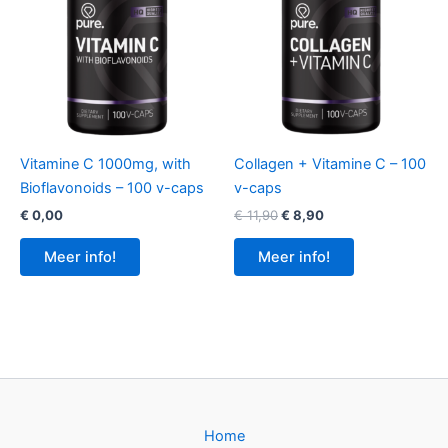
Vitamine C 1000mg, with
Collagen + Vitamine C – 100
Bioflavonoids – 100 v-caps
v-caps
Oorspronkelijke
Huidige
€
0,00
€
11,90
€
8,90
prijs
prijs
was:
is:
Meer info!
Meer info!
€ 11,90.
€ 8,90.
Home