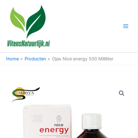
Ga
naar
de
inhoud
Home
Producten
Ojas Nice energy 500 Milliliter