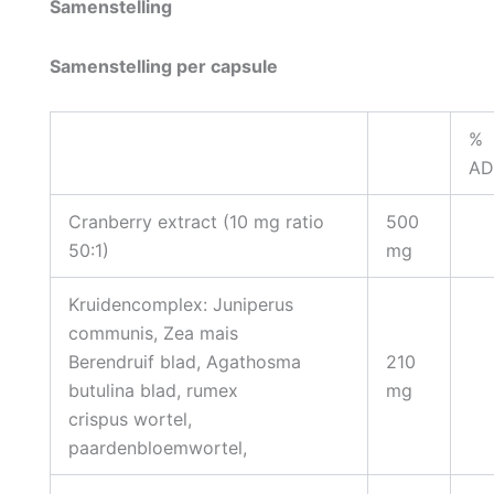
Samenstelling
Samenstelling per capsule
%
AD
Cranberry extract (10 mg ratio
500
50:1)
mg
Kruidencomplex: Juniperus
communis, Zea mais
Berendruif blad, Agathosma
210
butulina blad, rumex
mg
crispus wortel,
paardenbloemwortel,