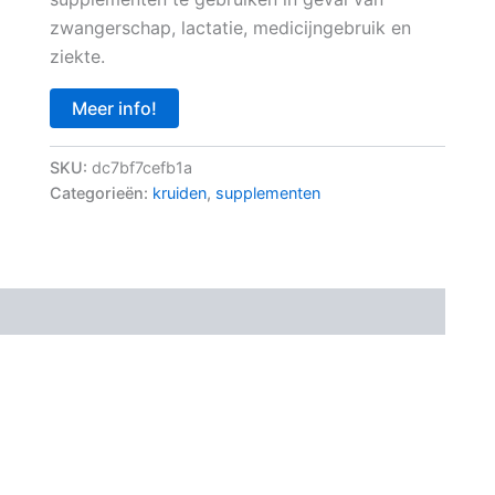
zwangerschap, lactatie, medicijngebruik en
ziekte.
Meer info!
SKU:
dc7bf7cefb1a
Categorieën:
kruiden
,
supplementen