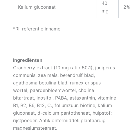
40
Kalium gluconaat
2%
mg
*RI: referentie inname
Ingrediënten
Cranberry extract (10 mg ratio 50:1), juniperus
communis, zea mais, berendruif blad,
agathosma betulina blad, rumex crispus
wortel, paardenbloemwortel, choline
bitartraat, inositol, PABA, astaxanthin, vitamine
B1, B2, B6, B12, C., foliumzuur, biotine, kalium
gluconaat, d-calcium pantothenaat, hulpstof:
rijstpoeder. Antiklontermiddel: plantaardig
magnesiumstearaat.