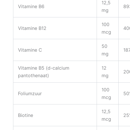
12,5
Vitamine B6
89
mg
100
Vitamine B12
40
mcg
50
Vitamine C
18
mg
Vitamine B5 (d-calcium
12
20
pantothenaat)
mg
100
Foliumzuur
50
mcg
12,5
Biotine
25
mcg